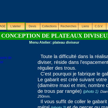
AGE
L'atelier
Devis
Collections
Recherches
Liens
C.G.V.
 CONCEPTION DE PLATEAUX DIVISEU
Menu Atelier: plateau diviseur
Toute la difficulté dans la réalis
diviser, réside dans l'espacemen
régulier des trous.
C'est pourquoi je fabrique le ga
Le gabarit est créé suivant votr
(diamètre maxi et mini, nombre
de trous par rangée)
(photo 1)
Diam
250mm.
Il vous suffit de coller le gabari
métal
et de percer ou ma
(photo 2)