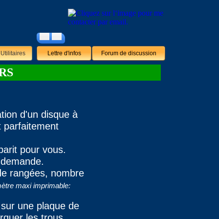
Utilitaires
Lettre d'infos
Forum de discussion
RS
ation d'un disque à
t parfaitement
barit pour vous.
e demande.
 de rangées, nombre
ètre maxi imprimable:
t sur une plaque de
rquer les trous