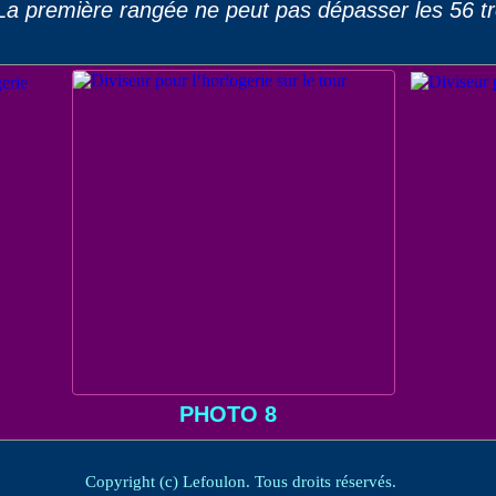
 première rangée ne peut pas dépasser les 56 tro
PHOTO 8
Copyright (c) Lefoulon. Tous droits réservés.