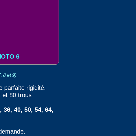
HOTO 6
, 8 et 9)
arfaite rigidité.
 et 80 trous
5, 36, 40, 50, 54, 64,
e demande.