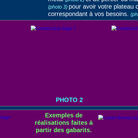
pour avoir votre plateau d
(photo 3)
correspondant à vos besoins.
(ph
PHOTO 2
Exemples de
réalisations faites à
partir des gabarits.